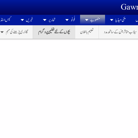
Gawr
ں
ملٹی میڈیا
منصوبے
فُوٹو
تحاریر
خبریں
کیس اسٹڈ
سیلاب متاثرینن کے ساتھ مدد
تعلیم بالغان
بچوں کے لئے تعلیمی پروگرام
گاؤری پڑھنے کی مہم