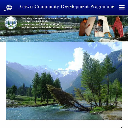
Skip to main conten
Gawri Community Development Programme
guage