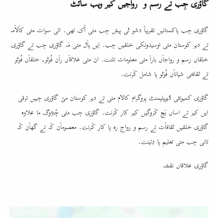
گاؤری جِب تے رسم و رواجیں کیر ویب سائٹ
گاؤری جِب پاکستانیں تقریباً دشو ݪی بِیش جِب مئی آٞک تھی۔ ائی سوات مئی کاٞلاٞمہ
تے دیر کوستان مئی اوسیدونکی خلقیں جِب۔ اِیں پاٞݪ مئی مٞہ گاؤری جِب تے گاؤری
خلقاں رسم و رواجاٞں باراٞ مئی معلومات تلنت۔ ان مئی علاقاٞں راٞن فُوٹو، خلقاٞں فُوٹو
تے ثقافتی شیاناٞں فُوٹو پا شامل کٞرنت۔
گاؤری کمیونٹی ڈیویلپمنٹ پروگرام کالام مئی تے دیر کوستان مئ گاؤری جِبیں ترقی
ایں کیر تے اساں بٞچ کٞروگیں کیر کار کٞرنت۔ گاؤری جِب مئی چُنڑوگ ما علاوہ
گاؤری خلقیں ثقافاٞت تے رسم و رواج رہ پا کار کٞرنت۔ معصوماٞن کٞہ تے گھاٞن کٞہ
تانی جِب مئی تعلیم پا دِئینت۔
گاؤری علاقاں نقشہ
Location